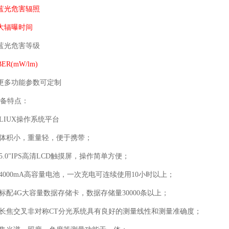
蓝光危害辐照
大辐曝时间
蓝光危害等级
BER(mW/lm)
更多功能参数可定制
备特点：
 LIUX操作系统平台
 体积小，重量轻，便于携带；
 5.0"IPS高清LCD触摸屏，操作简单方便；
 4000mA高容量电池，一次充电可连续使用10小时以上；
 标配4G大容量数据存储卡，数据存储量30000条以上；
 长焦交叉非对称CT分光系统具有良好的测量线性和测量准确度；