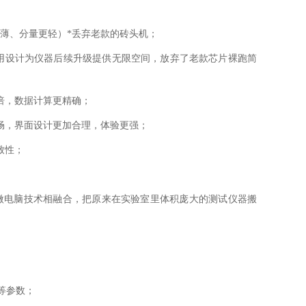
薄、分量更轻）*丢弃老款的砖头机；
应用设计为仪器后续升级提供无限空间，放弃了老款芯片裸跑简
翻倍，数据计算更精确；
畅，界面设计更加合理，体验更强；
致性；
和微电脑技术相融合，把原来在实验室里体积庞大的测试仪器搬
度等参数；