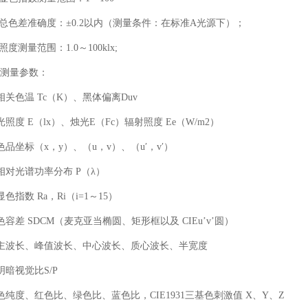
 总色差准确度：±0.2以内（测量条件：在标准A光源下）；
 照度测量范围：1.0～100klx;
测量参数：
相关色温 Tc（K）、黑体偏离Duv
光照度 E（lx）、烛光E（Fc）辐射照度 Ee（W/m2）
色品坐标（x，y）、（u，v）、（u′，v′）
相对光谱功率分布 P（λ）
显色指数 Ra，Ri（i=1～15）
色容差 SDCM（麦克亚当椭圆、矩形框以及 CIEu’v’圆）
主波长、峰值波长、中心波长、质心波长、半宽度
明暗视觉比S/P
色纯度、红色比、绿色比、蓝色比，CIE1931三基色刺激值 X、Y、Z