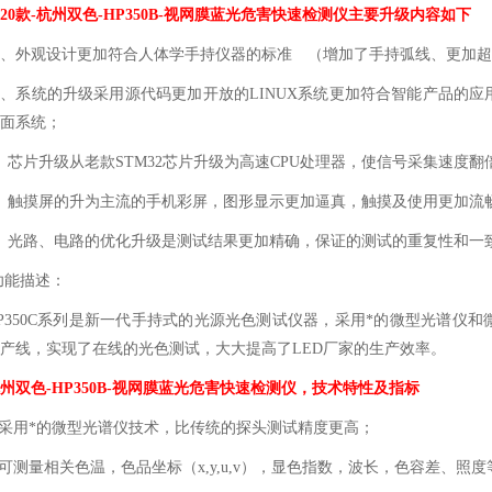
020款-
杭州双色-HP350B-视网膜蓝光危害快速检测仪
主要升级内容如下
、外观设计更加符合人体学手持仪器的标准 （增加了手持弧线、更加超
、系统的升级采用源代码更加开放的LINUX系统更加符合智能产品的
面系统；
、芯片升级从老款STM32芯片升级为高速CPU处理器，使信号采集速度
、触摸屏的升为主流的手机彩屏，图形显示更加逼真，触摸及使用更加流
、光路、电路的优化升级是测试结果更加精确，保证的测试的重复性和一
功能描述：
P350C系列是新一代手持式的光源光色测试仪器，采用*的微型光谱仪
产线，实现了在线的光色测试，大大提高了LED厂家的生产效率。
州双色-HP350B-视网膜蓝光危害快速检测仪
，
技术特性及指标
 采用*的微型光谱仪技术，比传统的探头测试精度更高；
 可测量相关色温，色品坐标（x,y,u,v），显色指数，波长，色容差、照