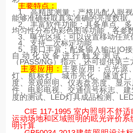
主要特点：
1
、高精度测量：严格匹配
人眼
能够准确获取真实准确的亮度数据
2
、丰富软件功能：具备单点、多
均匀性分布伪彩色图等功能，各参
3
、曝光区域：可以设置移动任意
4
、支持二次标定功能
5
、接口丰富：配备输入输出
IO
接
自动化设备进行触发测试，
（
PASS/NG
）指示，还可提供第三
主要应用：
主要应用：点光源
灯、航标灯、城市亮化、隧道灯
度、景观照明、仪表盘亮度、显示
件、电影电视、交通信号标志、建
度的测试、
LED
灯具成品检测、
LE
CIE 117-1995
室内照明不舒适
运动场地和区域照明的眩光评价系
明计算
GB50034-2013
建筑照明设计