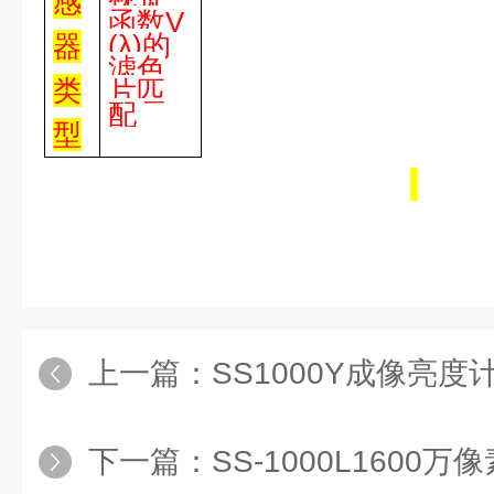
感
函数
V
(
λ
)
的
器
滤色
类
片匹
配
型
上一篇：
SS1000Y成像亮
下一篇：
SS-1000L1600