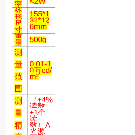
<2W
率
外
155*1
形
31*12
尺
6mm
寸
重
500g
量
测
0.01-1
量
0
万
cd/
范
m
²
围
（
±4%
测
读数
±1个
量
读
精
数）A
光源