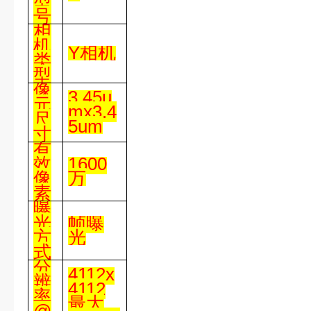
型
号
相
机
Y
相机
类
型
像
3.45u
元
mx3.4
尺
5um
寸
有
效
1600
像
万
素
曝
光
帧曝
方
光
式
分
4112x
辨
4112
率
最大