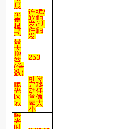
度
连续
/
采
软触
集
发
/
硬
模
件触
式
发
最
大
增
250
益
(
倍
数
)
可设
曝
定移
光
动任
区
意像
域
素大
小
曝
光
时