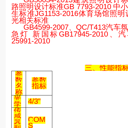
路照明设计标准
GB 7793-2010
中
生标准
JG1153-2016
体育场馆照明
光相关标准
GB4599-2007
、
QC/T413
汽车
急灯
新国标
GB17945-2010
、
汽
25991-2010
三
、性能指
参
数
参数
名
指标
称
光
4/3
"
学
传
感
COM
器
S