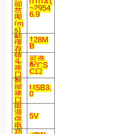
0.0141
间
~2954
范
6.9
围
(m
s)
帧
128M
缓
B
存
镜
可选
头
配
CS
接
C
口
口
数
据
USB3.
接
0
口
电
源
5V
供
电
功