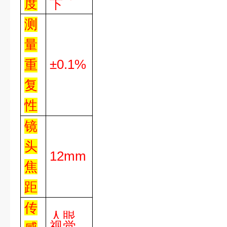
度
下
测
量
±0.1%
重
复
性
镜
头
12mm
焦
距
传
人眼
视觉