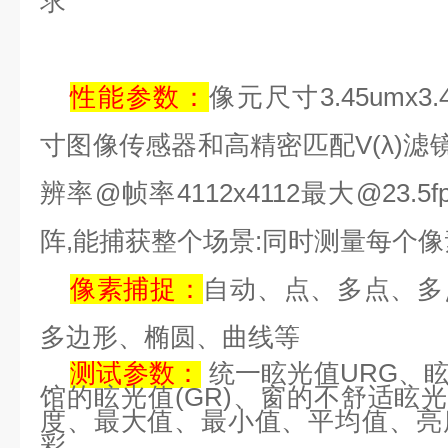
求
性能参数：
像元尺寸
3.45umx3.
寸图像传感器和高精密匹配
V(
λ
)
滤
辨率
@
帧率
4112x4112
最大
@23.5f
阵
,
能捕获整个场景
:
同时测量每个像
像素捕捉：
自动、点、多点、多
多边形、椭圆、曲线等
测试参数：
统一眩光值
URG
、
馆的眩光值
(GR)
、窗的不舒适眩
度、最大值、最小值、平均值、亮
彩