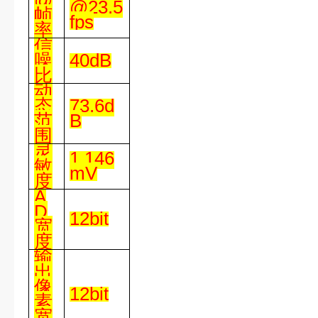
@
@23.5
帧
fps
率
信
噪
40dB
比
动
态
73.6d
范
B
围
灵
1 146
敏
mV
度
A
D
12bit
宽
度
输
出
像
12bit
素
宽