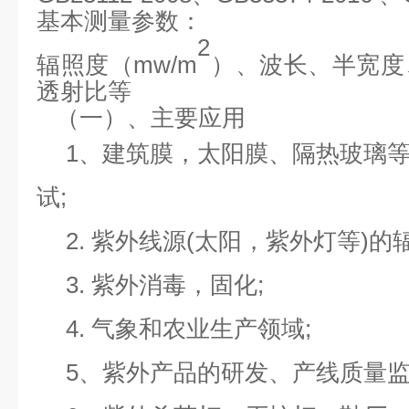
基本测量参数：
2
辐
照度（
mw/m
）、波长、半宽度
透射比等
（一）、主要应用
1、
建筑膜，太阳膜、隔热玻璃
试
;
2. 紫外线源(太阳，紫外灯等)的
3. 紫外消毒，固化;
4. 气象和农业生产领域;
5、紫外产品的研发、产线质量