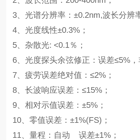
2、波长范围：
200
-
400
nm；
3、光谱分辨率：±0.2nm
,波长
分辨
4、
光度线性
±
0.3%；
5、杂散光: <0.1％；
6、光度探头余弦修正：误差≤5%，
7、疲劳误差绝对值：≤2%；
8、长波响应误差：≤15%；
9、相对示值误差：
±
5%；
10、零值误差：
±
1%(FS)；
11、量程：自动 误差
±
1%；