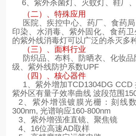
6、紫外杀菌灯、灭蚊灯、鞋厂
（二）、
特殊应用
医院、疾控中心、药厂、食药局
印染、水消毒、紫外固化、食药卫
的紫外线消毒灯可以广泛的杀灭多
（三）、
面料行业
防织品、布料、防晒衣、化妆品
级、
紫外线防护系数
UPF
（四）、核心器件
1、紫外增加TCD1304DG C
紫外区有量子效率曲线 波段范围150-
2、紫外增强镀膜光栅：刻线数
300nm, 光谱响应160-800nm
3、紫外增强准直镜、聚焦镜
4、16位高速AD取样