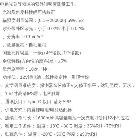
电路光刻等领域的紫外辐照度测量工作。
、光谱及角度特性经严格校正
、辐照度测量范围：(0.1～200000) μW/cm2
、紫外带外区杂光：小于 0.02% 小于 0.02%
、、分辨率：0.1 cd/m²
、、测量量程：自动量程
、测量允许误差：一级(±4%读数±1个读数）
、余弦特性(方向性响应)误差：±5%
、显示刷新率：10次／秒；
、功耗低，12V锂电池，线性稳定性、重现性好
0、光学测量准确度：探测器余弦修正V(λ)修正水平，达到照度计要求；
1、1.54寸高清IPS屏，电容触屏
2、通讯接口：Type-C 接口 蓝牙APP
3、供电方式：内置锂电池/电源适配器
4、连续工作时长：1600mAh高容量电池一次充电可使用12小时左右
5、额定工作条件： 温度：18℃～30℃ 湿度：35%RH～75%RH
6、贮藏条件： 温度：-20℃～50℃ 湿度：≤90%RH