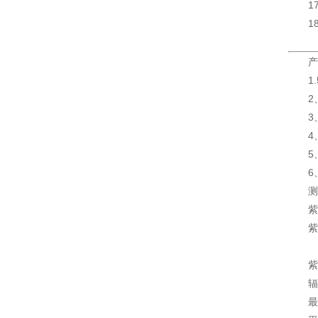
1
1
产
1
2
3
4
5
6
测
紫
紫
紫
辐
最