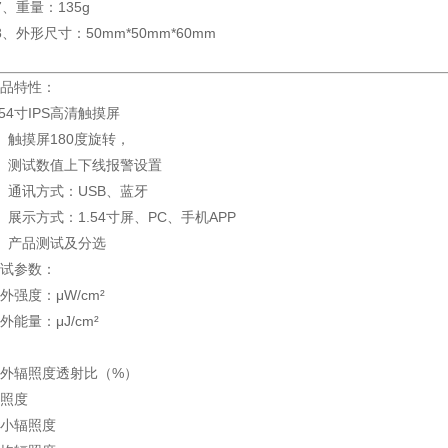
7、重量：135g
8、外形尺寸：50mm*50mm*60mm
品特性：
.54寸IPS高清触摸屏
、触摸屏180度旋转，
、测试数值上下线报警设置
、通讯方式：USB、蓝牙
、展示方式：1.54寸屏、PC、手机APP
、产品测试及分选
试参数：
外强度：μW/cm²
外能量：μJ/cm²
外辐照度透射比（%）
照度
小辐照度