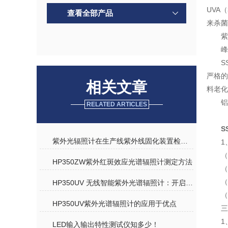
UVA
查看全部产品
来杀菌
紫
峰
S
严格的
相关文章
料老化
铝
RELATED ARTICLES
S
紫外光辐照计在生产线紫外线固化装置检测中的应用
1
（
HP350ZW紫外红斑效应光谱辐照计测定方法
（
（
HP350UV 无线智能紫外光谱辐照计：开启紫外检测新时代
（
HP350UV紫外光谱辐照计的应用于优点
三
1
LED输入输出特性测试仪知多少！