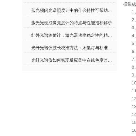
模集成
蓝光频闪光谱照度计中的什么特性可帮助提高测试效率和准确性？
1
2
激光光斑成像亮度计的特点与性能指标解析
3
红外光谱辐射计，激光器功率稳定性的精准监测利器
4
5
光纤光谱仪波长校准方法：汞氩灯与标准光源的使用
6
7
光纤光谱仪如何实现反应釜中在线色度监测？
8
9
1
1
1
1
1
1
1