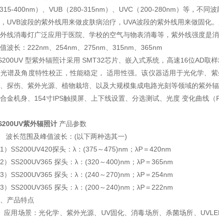
（315-400nm）、VUB（280-315nm）、UVC（200-280nm
，UVB波段的紫外线用来做皮肤病治疗，UVA波段的紫外线用来做固化
外线消毒灯广泛应用于医院、学校的空气与物表消毒等，紫外线强度是消
值波长：222nm、254nm、275nm、315nm、365nm
S200UV 型紫外辐照计采用 SMT32芯片、嵌入式系统，高速16位AD取
光谱及角度特性校正，性能稳定， 适用性强。该仪器适用于光化学、紫外
、探伤、紫外光源、植物栽培、以及大规模集成电路光刻等领域的紫外辐
合金机身、154寸IPS触摸屏、上下线设置、分选测试、光度 变化曲线（
S200UV紫外辐照计
产品参数
、 波长范围及峰值波长：(以下两种选其一)
1）SS200UV420探头：λ：(375～475)nm；λP＝420nm
2）SS200UV365 探头：λ：(320～400)nm；λP＝365nm
3）SS200UV365 探头：λ：(240～270)nm；λP＝254nm
3）SS200UV365 探头：λ：(200～240)nm；λP＝222nm
、产品特点
、应用场景：光化学、紫外光源、UV固化、消毒场所、杀菌场所、UVL