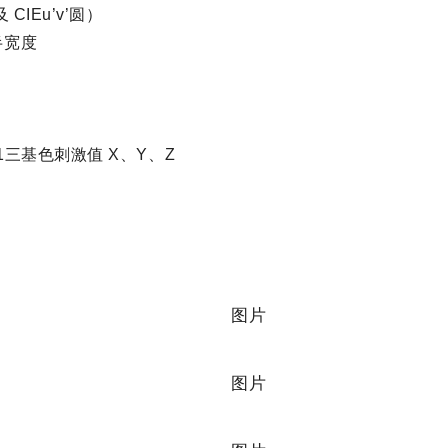
IEu’v’圆）
、半宽度
1三基色刺激值 X、Y、Z