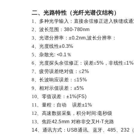
二、光路特性（光纤光谱仪结构）
1、多种光学输入：直接余弦修正进入狭缝或通
2、波长范围：
380-780nm
3、光谱分辨率：
±0.2nm,
波长分辨率：
4、光度线性
±0.3%
5、杂散光
: <0.1
％
6、光度探头余弦修正：误差≤
5%
，非线性≤
1%
7、疲劳误差绝对值：≤
2%
8、长波响应误差：≤
15%
9、相对示值误差：
±5%
10、零值误差：
±1%(FS)
11、量程：自动
误差
±1%
12、高速数据采集，积分时间
:
毫秒级
13、焦距
42.5mm
对称非交叉
H-T
光路
14、
通讯方式：
USB
通讯、蓝牙、
485
、
232