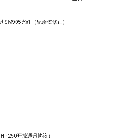
过
SM905
光纤（配余弦修正）
（
HP250
开放通讯协议）