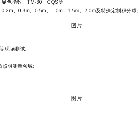
色指数、TM-30、CQS等
0.2
m
、0.3
m
、0.5
m
、1.0
m
、1.5
m
、2.0
m
及特殊定制积分球
等现场测试;
场照明测量领域;