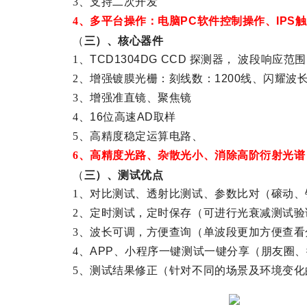
3、支持二次开发
4
、多平台操作：电脑
PC
软件控制操作、
IPS
触
（
三）、核心器件
1、
TCD1304DG CCD
探测器， 波段响应范围
2、增强镀膜光栅：刻线数：
1200
线、闪耀波
3、增强准直镜、聚焦镜
4、
16
位高速
AD
取样
5、高精度稳定运算电路、
6
、高精度光路、杂散光小、消除高阶衍射光谱
（
三）、测试优点
1、对比测试、透射比测试、参数比对（磙动、
2、定时测试，定时保存（可进行光衰减测试验
3、波长可调，方便查询（单波段更加方便查看
4、
APP
、小程序一键测试一键分享（朋友圈、
5、测试结果修正（针对不同的场景及环境变