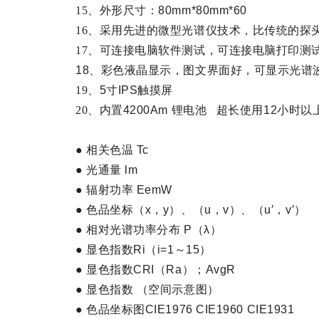
15、外形尺寸：
80mm*80mm*60
16、采用先进的微型光谱仪技术，比传统的探
17、可连接电脑软件测试，可连接电脑打印测
18、
彩色液晶显示，图文界面好，可显示光谱
19、
5
寸
IPS
触摸屏
20、内置
4200Am
锂电池
超长使用
12
小时以
● 相关色温 Tc
● 光通量 lm
● 辐射功率 EemW
● 色品坐标（x，y）、（u，v）、（u′，v′）
● 相对光谱功率分布 P（λ）
● 显色指数Ri（i=1～15）
● 显色指数CRI（Ra）；AvgR
● 显色指数 （空间示意图）
● 色品坐标图CIE1976 CIE1960 CIE1931