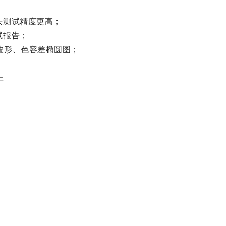
头测试精度更高；
试报告；
波形、色容差椭圆图；
上