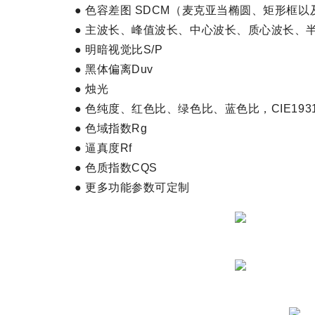
● 色容差图 SDCM（麦克亚当椭圆、矩形框以及 C
● 主波长、峰值波长、中心波长、质心波长
● 明暗视觉比S/P
● 黑体偏离Duv
● 烛光
● 色纯度、红色比、绿色比、蓝色比，CIE193
● 色域指数Rg
● 逼真度Rf
● 色质指数CQS
● 更多功能参数可定制