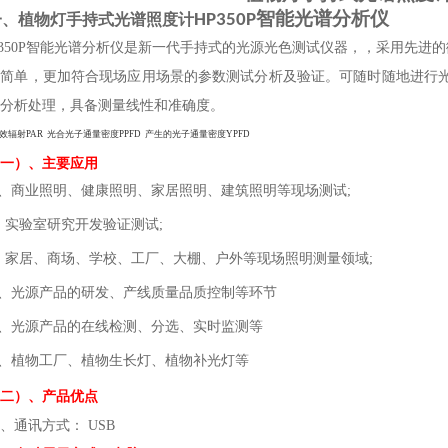
智能光谱分析仪
一、
植物灯手持式光谱照度计
HP350P
P350P智能光谱分析仪是新一代手持式的光源光色测试仪器，，采用先进
捷简单，更加符合现场应用场景的参数测试分析及验证。可随时随地进行
分析处理，具备测量线性和准确度。
效辐射
PAR 光合光子通量密度PPFD 产生的光子通量密度YPFD
一）、主要应用
1、
商业照明、健康照明、家居照明、建筑照明等现场测试
;
. 实验室研究开发验证测试;
.
家居、商场、学校、工厂、大棚、户外等现场照明测量领域
;
4、光源产品的研发、产线质量品质控制等环节
5、光源产品的在线检测、分选、实时监测等
6、植物工厂、植物生长灯、植物补光灯等
二）、产品优点
1、通讯方式： USB