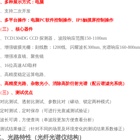
2、多种展示方式：电脑
3、支持二次开发
4、多平台操作：电脑PC软件控制操作、IPS触摸屏控制操作
（
三）、核心器件
1、TCD1304DG CCD 探测器， 波段响应范围150-1100nm
2、增强镀膜光栅：刻线数：1200线、闪耀波长300nm, 光谱响应160-800nm
3、增强准直镜、聚焦镜
4、16位高速AD取样
5、高精度稳定运算电路、
6、高精度光路、杂散光小、消除高阶衍射光谱（配云谱滤光系统）
（
三）、测试优点
、对比测试、透射比测试、参数比对（磙动、锁定两种模式）
、定时测试，定时保存（可进行光衰减测试验证）
、波长可调，方便查询（单波段更加方便查看分析）
、测试结果修正（针对不同的场景及环境变化的测试结果系数修正）
二
、
光路
特性
（光纤光谱仪结构）