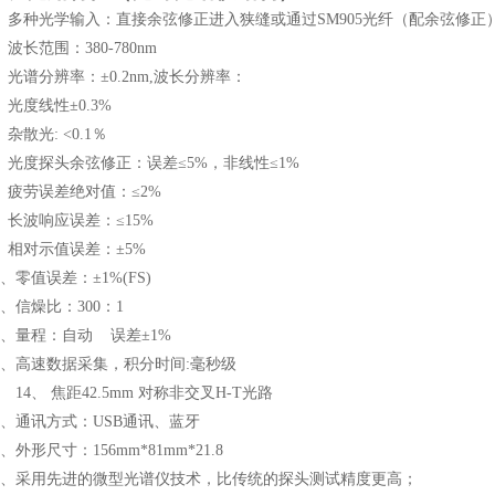
、多种光学输入：直接余弦修正进入狭缝或通过SM
905
光纤（配余弦修正
、波长范围：
38
0-
780
nm
、光谱分辨率：±0.2nm
,波长
分辨率：
、
光度线性
±
0.3%
、杂散光: <0.1％
、光度探头余弦修正：误差≤5%，非线性≤1%
、疲劳误差绝对值：≤2%
、长波响应误差：≤15%
、相对示值误差：
±
5%
0、零值误差：
±
1%(FS)
1、信燥比：300：1
2、量程：自动 误差
±
1%
、高速数据采集，积分时间
:毫秒级
14、
焦距
4
2.5mm 对称非交叉H-T光路
5、
通讯方式：
USB通讯
、蓝牙
6、
外形尺寸：
156
mm*
81
mm*
21.8
7、
采用先进的微型光谱仪技术，比传统的探头测试精度更高；