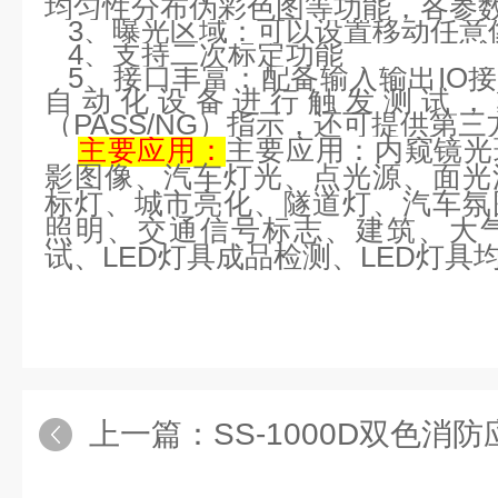
均匀性分布伪彩色图等功能，各参
3
、曝光区域：可以设置移动任意
4
、支持二次标定功能
5
、接口丰富：配备输入输出
IO
接
自动化设备进行触发测试，
（
PASS/NG
）指示，还可提供第三
主要应用：
主要应用：内窥镜光
影图像、汽车灯光、点光源、面光
标灯、城市亮化、隧道灯、汽车氛
照明、交通信号标志、建筑、大
试、
LED
灯具成品检测、
LED
灯具
上一篇：
SS-1000D双色