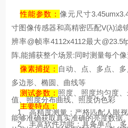
性能参数：
像元尺寸
3.45umx3.
寸图像传感器和高精密匹配
V(
λ
)
滤
辨率
@
帧率
4112x4112
最大
@23.5f
阵
,
能捕获整个场景
:
同时测量每个像
像素捕捉：
自动、点、多点、多
多边形、椭圆、曲线等
测试参数：
照度、照度均匀度、
值、照度分布曲线、照度伪色彩
主要特点：
1
、高精度测量：严格匹配
人眼
能够准确获取真实准确的亮度数据
2
、丰富软件功能：具备单点、多