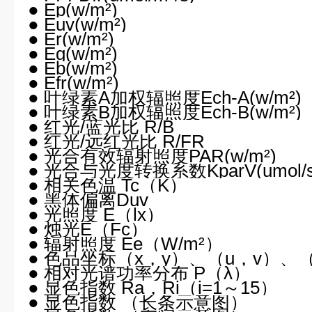
● Ep(w/
m
²)
● Euv(w/
m
²)
● Er(w/
m
²)
● Eg(w/
m
²)
● Eb(w/
m
²)
● Efr(w/
m
²)
● 叶绿素A加权辐照度Ech-A(w/
m
²)
● 叶绿素B加权辐照度Ech-B(w/
m
²)
● 红光/蓝光比 R/B
● 红光/远红光比 R/FR
● 光合有效辐射照度PAR(w/
m
²)
● 光合与光度转换系数KparV(umol/s/
● 相关色温 Tc（K）
● 黑体偏离Duv
● 光照度 E（lx）
● 烛光E（Fc）
● 辐射照度 Ee（W/
m
²）
● 色品坐标（x，y）、（u，v）、（u
● 相对光谱功率分布 P（λ）
● 显色指数 Ra，Ri（i=1～15）
● 显色指数 （长条示意图）