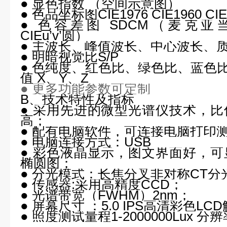
● 显色指数 （空间示意图）
● 色品坐标图CIE1976 CIE1960 CIE
● 色容差图 SDCM（麦克
CIEu’v’圆）
● 主波长、峰值波长、中心波长、
● 明暗视觉比S/P
● 色纯度、红色比、绿色比、蓝色比，
值 X、Y、Z
●
更多功能参数可定制
B
、技术特性及指标
● 采用先进的微型光谱仪技术，
高；
● 配有电脑软件，可连接电脑打印
● 电脑连接方式：USB
● 彩色液晶显示，图文界面好，
椭圆图；
● 分光模式：长焦分叉非对称CT分
● 传感器:采用高精度CCD；
● 光谱带宽（FWHM）2nm；
● 屏幕尺寸 ：5.0 IPS高清彩色LC
● 照度测试量程1-2000000Lux 分辨