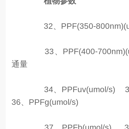
植物参数
32、PPF(350-800nm)(u
33、PPF(400-700nm)(
通量
34、PPFuv(umol/s) 3
36、PPFg(umol/s)
37、PPFb(umol/s) 38