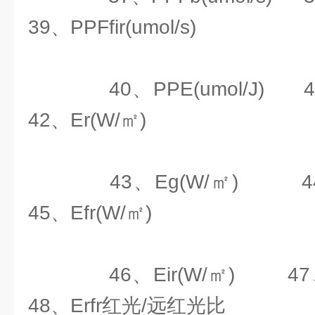
39、PPFfir(umol/s)
40、PPE(umol/J)
42、Er(W/㎡)
43、Eg(W/㎡) 4
45、Efr(W/㎡)
46、Eir(W/㎡) 47
48、Erfr红光/远红光比