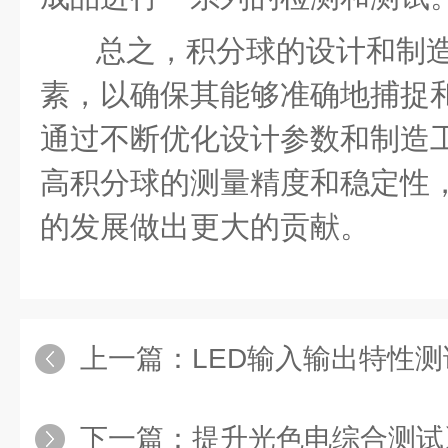
总之，积分球的设计和制
素，以确保其能够准确地捕捉
通过不断优化设计参数和制造
高积分球的测量精度和稳定性
的发展做出更大的贡献。
上一篇：
LED输入输出特性测
下一篇：
提升光色电综合测试系统