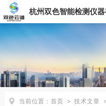
杭州双色智能检测仪器
司
当前位置：
首页
>
技术文章
>